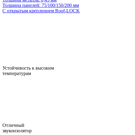
Толщина панелей:
75/100/150/200 мм
С открытым креплением
Roof-LOCK
Устойчивость к высоким
температурам
Отличный
звукоизолятор