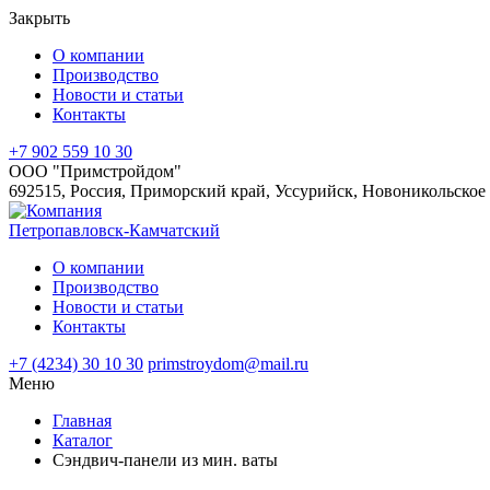
Закрыть
О компании
Производство
Новости и статьи
Контакты
+7 902 559 10 30
ООО "Примстройдом"
692515
,
Россия
,
Приморский край
,
Уссурийск
,
Новоникольское ш
Петропавловск-Камчатский
О компании
Производство
Новости и статьи
Контакты
+7 (4234) 30 10 30
primstroydom@mail.ru
Меню
Главная
Каталог
Сэндвич-панели из мин. ваты